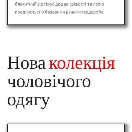
блакитний відтінок додає свіжості та легко
поєднується з базовими речами гардероба.
Нова
колекція
чоловічого
одягу