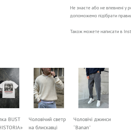
Не знаєте або не впевнені у ро
допоможемо підібрати правил
Також можете написати в Ins
лка BUST
Чоловічий светр
Чоловічі джинси
HISTORIA»
на блискавці
“Banan”