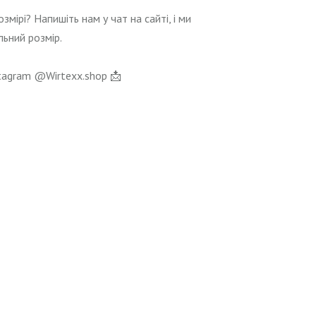
змірі? Напишіть нам у чат на сайті, і ми
ьний розмір.
tagram @Wirtexx.shop 📩