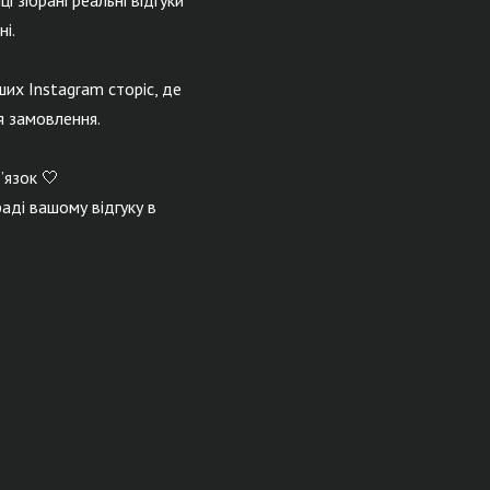
і зібрані реальні відгуки
і.
их Instagram сторіс, де
я замовлення.
’язок 🤍
аді вашому відгуку в