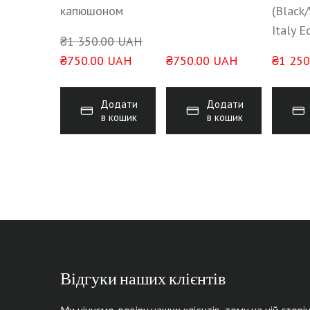
капюшоном
(Black
Italy E
₴1 350.00 UAH
₴750.00 UAH
₴750.00 UAH
₴1 250
Додати
Додати
в кошик
в кошик
Відгуки наших клієнтів