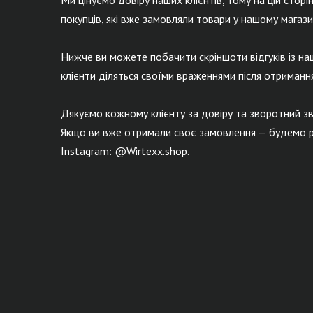
Ми цінуємо довіру наших клієнтів, тому на цій сторінц
покупців, які вже замовляли товари у нашому магазин
Нижче ви можете побачити скріншоти відгуків із наш
клієнти діляться своїми враженнями після отриманн
Дякуємо кожному клієнту за довіру та зворотний зв
Якщо ви вже отримали своє замовлення — будемо р
Instagram: @Wirtexx.shop.